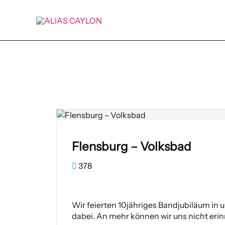
Zum
Inhalt
springen
Flensburg – Volksbad
378
Wir feierten 10jähriges Bandjubiläum in
dabei. An mehr können wir uns nicht erin