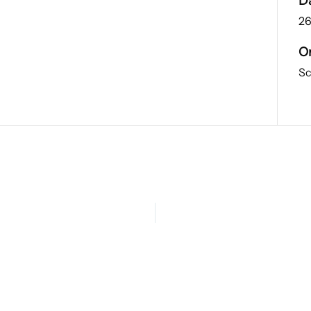
D
26
O
Sc