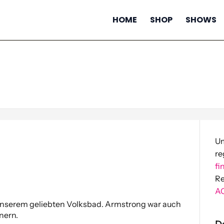
HOME
SHOP
SHOWS
Um
re
fi
Re
A
 unserem geliebten Volksbad. Armstrong war auch
nern.