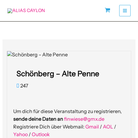
Zum
Inhalt
springen
Schönberg – Alte Penne
247
Um dich für diese Veranstaltung zu registrieren,
sende deine Daten an
finwiese@gmx.de
Registriere Dich über Webmail:
Gmail
/
AOL
/
Yahoo
/
Outlook