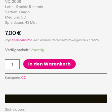
VÖ: 2009
Label: Rookie Records
Vertieb: Cargo
Medium: CD
Spieldauer: 43 Min.
7,00
€
zzgl.
Versandkosten
. Kein Ausweis der Umsatzsteuer gemäß § 19 UStG.
Verfügbarkeit:
Vorrätig
In den Warenkorb
Kategorie:
CD
Beschreibung
Siehe oben.