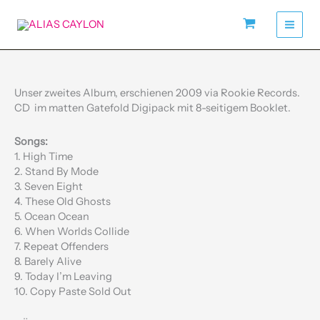
Zum
Inhalt
springen
CD
"Follow
the
Unser zweites Album, erschienen 2009 via Rookie Records.
Feeder"
CD im matten Gatefold Digipack mit 8-seitigem Booklet.
Menge
Songs:
1. High Time
2. Stand By Mode
3. Seven Eight
4. These Old Ghosts
5. Ocean Ocean
6. When Worlds Collide
7. Repeat Offenders
8. Barely Alive
9. Today I’m Leaving
10. Copy Paste Sold Out