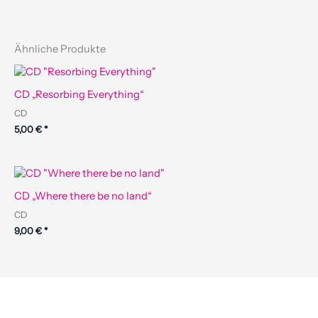
Ähnliche Produkte
CD „Resorbing Everything“
CD
5,00
€
*
CD „Where there be no land“
CD
9,00
€
*