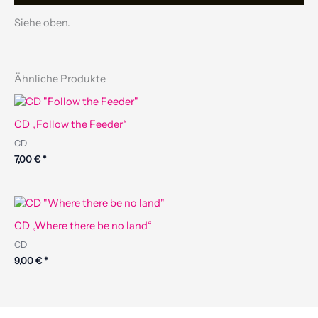
Siehe oben.
Ähnliche Produkte
CD „Follow the Feeder“
CD
7,00
€
*
CD „Where there be no land“
CD
9,00
€
*