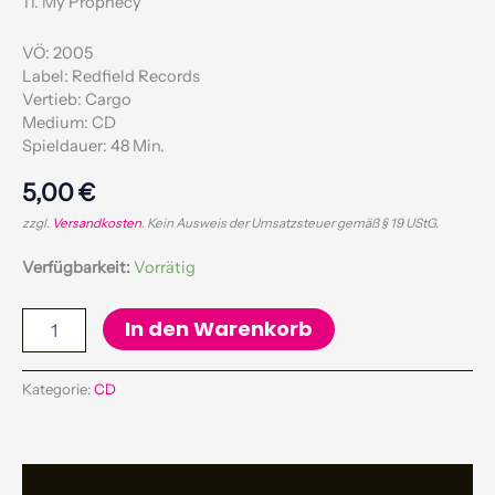
11. My Prophecy
VÖ: 2005
Label: Redfield Records
Vertieb: Cargo
Medium: CD
Spieldauer: 48 Min.
5,00
€
zzgl.
Versandkosten
. Kein Ausweis der Umsatzsteuer gemäß § 19 UStG.
Verfügbarkeit:
Vorrätig
In den Warenkorb
Kategorie:
CD
Beschreibung