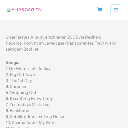
Zum
Inhalt
springen
CD
"Resorbing
Everything"
Unser erstes Album, erschienen 2005 via Redfield
Menge
Records. Kommt im Jewelcase (transparentes Tray) mit 8-
seitigem Booklet.
Songs:
1. No Words Left To Say
2. Big Old Town
3. The 1st Day
4. Surprise
5. Dropping Out
6. Resorbing Everything
7. Yesterdays Mistakes
8. Backbone
9. Satellite Transmitting Noise
10. Scared Under My Skin