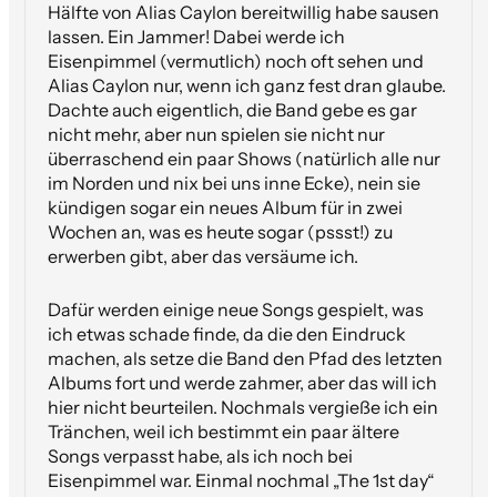
Hälfte von Alias Caylon bereitwillig habe sausen
lassen. Ein Jammer! Dabei werde ich
Eisenpimmel (vermutlich) noch oft sehen und
Alias Caylon nur, wenn ich ganz fest dran glaube.
Dachte auch eigentlich, die Band gebe es gar
nicht mehr, aber nun spielen sie nicht nur
überraschend ein paar Shows (natürlich alle nur
im Norden und nix bei uns inne Ecke), nein sie
kündigen sogar ein neues Album für in zwei
Wochen an, was es heute sogar (pssst!) zu
erwerben gibt, aber das versäume ich.
Dafür werden einige neue Songs gespielt, was
ich etwas schade finde, da die den Eindruck
machen, als setze die Band den Pfad des letzten
Albums fort und werde zahmer, aber das will ich
hier nicht beurteilen. Nochmals vergieße ich ein
Tränchen, weil ich bestimmt ein paar ältere
Songs verpasst habe, als ich noch bei
Eisenpimmel war. Einmal nochmal „The 1st day“