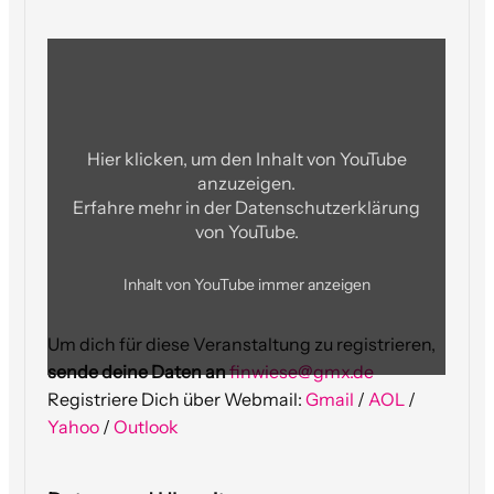
„2026
01
17
Volksbad
High
Time
2“
von
Hier klicken, um den Inhalt von YouTube
YouTube
anzuzeigen.
anzeigen
Erfahre mehr in der
Datenschutzerklärung
von YouTube
.
Inhalt von YouTube immer anzeigen
Um dich für diese Veranstaltung zu registrieren,
sende deine Daten an
finwiese@gmx.de
Registriere Dich über Webmail:
Gmail
/
AOL
/
Yahoo
/
Outlook